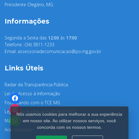
Presidente Olegário, MG.
Informações
Segunda a Sexta das
12:00
às
17:00
Telefone.: (34) 3811-1233
Email:
assessoriadecomunicacao@po.mg.gov.br
Links Úteis
Radar da Transparência Pública
Lei de Acesso à Informação
Fiscalizando com o TCE MG
Legislação Estadual nº 45.969/2012
Nós usamos cookies para melhorar a sua experiência
Mapa do Site
em nosso site. Ao utilizar nossos serviços, você
concorda com os nossos termos.
Acessibilidade