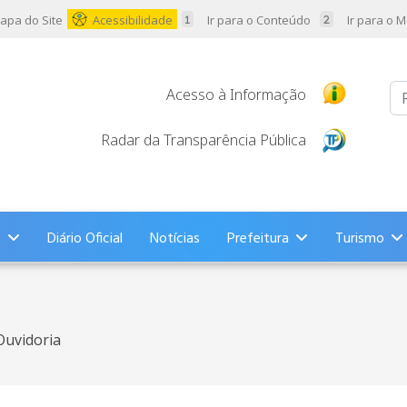
apa do Site
Acessibilidade
Ir para o Conteúdo
Ir para o 
Pr
Acesso à Informação
Radar da Transparência Pública
s
Diário Oficial
Notícias
Prefeitura
Turismo
Ouvidoria