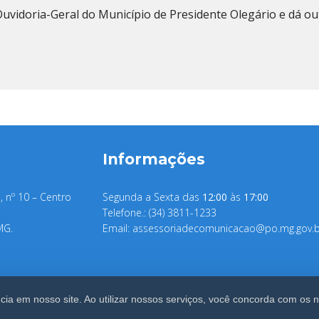
Ouvidoria-Geral do Município de Presidente Olegário e dá ou
Informações
, nº 10 – Centro
Segunda a Sexta das
12:00
às
17:00
Telefone.: (34) 3811-1233
MG.
Email:
assessoriadecomunicacao@po.mg.gov.b
ia em nosso site. Ao utilizar nossos serviços, você concorda com os 