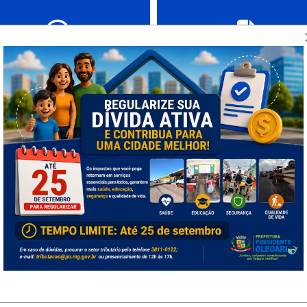
Pesquisa de satisfação
Resultados de Pesquisas
Satisfação
ia?
gestões, você deverá preencher um formulário eletrônico d
s suas solicitações em nossa plataforma e em seu e-mail. P
o formulário, anote a URL (endereço) de acompanhamento da 
ção "Consultar Andamento"