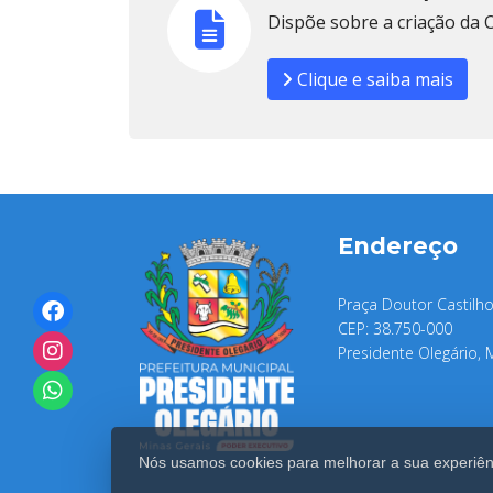
Dispõe sobre a criação da 
Clique e saiba mais
Endereço
Praça Doutor Castilho
CEP: 38.750-000
Presidente Olegário, 
Nós usamos cookies para melhorar a sua experiênc