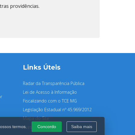
tras providências.
Links Úteis
Radar da Transparência Pública
Lei de Acesso à Informação
r
Fiscalizando com o TCE MG
Legislação Estadual nº 45.969/2012
Mapa do Site
Acessibilidade
nossos termos.
Concordo
Saiba mais