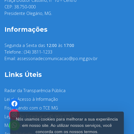
Praça Doutor Castilho, nº 10 – Centro
CEP: 38.750-000
Presidente Olegário, MG.
Informações
Segunda a Sexta das
12:00
às
17:00
Telefone.: (34) 3811-1233
Email:
assessoriadecomunicacao@po.mg.gov.br
Links Úteis
Radar da Transparência Pública
Lei de Acesso à Informação
Fiscalizando com o TCE MG
Legislação Estadual nº 45.969/2012
Nós usamos cookies para melhorar a sua experiência
Mapa do Site
em nosso site. Ao utilizar nossos serviços, você
concorda com os nossos termos.
Acessibilidade