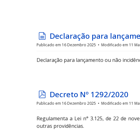
u
i
v
o
d
Declaração para lançame
o
Publicado em 16 Dezembro 2025
Modificado em 11 Ma
c
Declaração para lançamento ou não incidênc
u
m
e
n
p
Decreto Nº 1292/2020
t
d
Publicado em 16 Dezembro 2025
Modificado em 11 Ma
o
f
Regulamenta a Lei n° 3.125, de 22 de nove
outras providências.