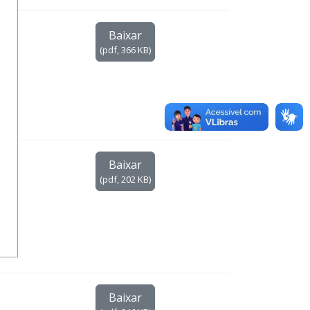
.
Baixar
(
pdf,
366 KB
)
 de
Baixar
eto
(
pdf,
202 KB
)
Baixar