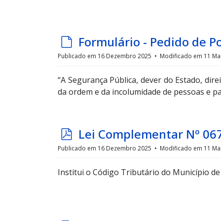
d
Formulário - Pedido de P
e
Publicado em 16 Dezembro 2025
Modificado em 11 Ma
f
“A Segurança Pública, dever do Estado, dire
a
da ordem e da incolumidade de pessoas e pa
u
l
t
p
Lei Complementar Nº 06
d
Publicado em 16 Dezembro 2025
Modificado em 11 Ma
f
Institui o Código Tributário do Município de