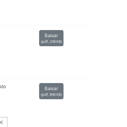
Baixar
(
pdf,
208 KB
)
sto
Baixar
(
pdf,
896 KB
)
×