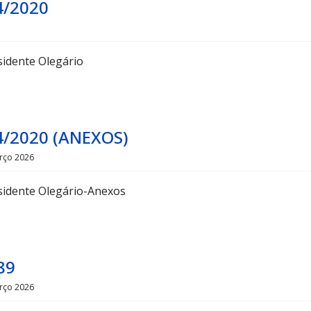
4/2020
sidente Olegário
4/2020 (ANEXOS)
rço 2026
sidente Olegário-Anexos
89
rço 2026