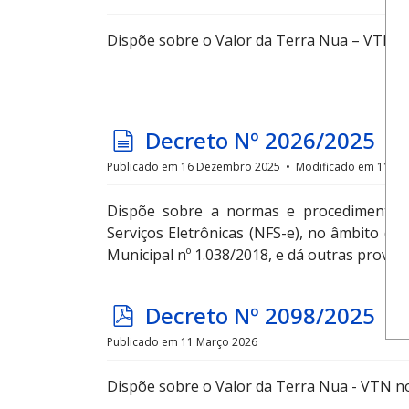
f
Dispõe sobre o Valor da Terra Nua – VTN no
d
Decreto Nº 2026/2025
o
Publicado em 16 Dezembro 2025
Modificado em 11 Ma
c
Dispõe sobre a normas e procedimentos 
u
Serviços Eletrônicas (NFS-e), no âmbito d
m
Municipal nº 1.038/2018, e dá outras providê
e
n
p
Decreto Nº 2098/2025
t
d
Publicado em 11 Março 2026
o
f
Dispõe sobre o Valor da Terra Nua - VTN no