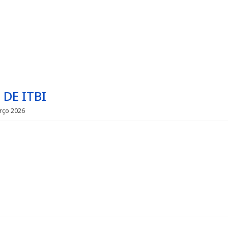
DE ITBI
rço 2026