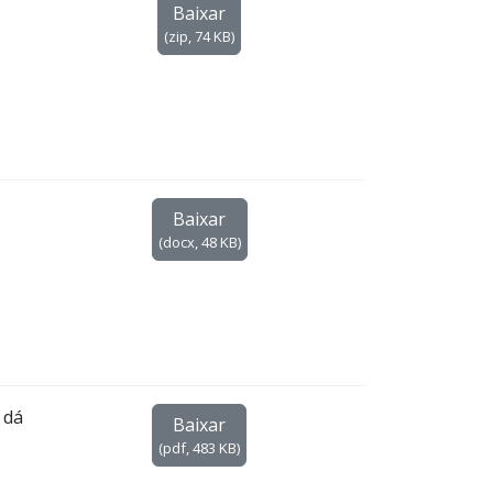
Baixar
(
zip,
74 KB
)
Baixar
(
docx,
48 KB
)
 dá
Baixar
(
pdf,
483 KB
)