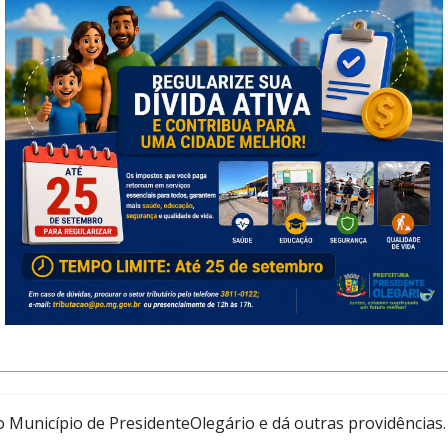
 Município de Presidente Olegário e dá outras providências
rço 2026
para o cancelamento e a substituição de Notas Fiscais
o Município de Presidente Olegário/MG, nos termos do Decr
ncias.
 Município de PresidenteOlegário e dá outras providências.