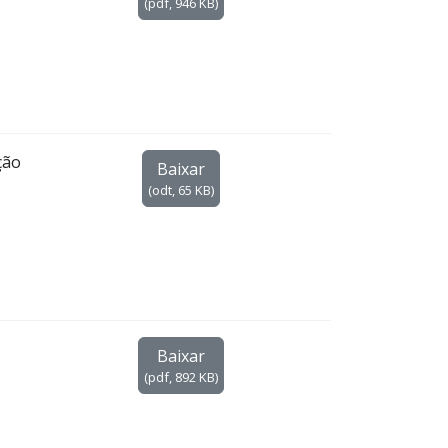
(
pdf,
946 KB
)
ção
Baixar
(
odt,
65 KB
)
Baixar
(
pdf,
892 KB
)