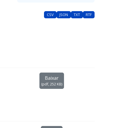
CSV
JSON
TXT
RTF
Baixar
(
pdf,
252 KB
)