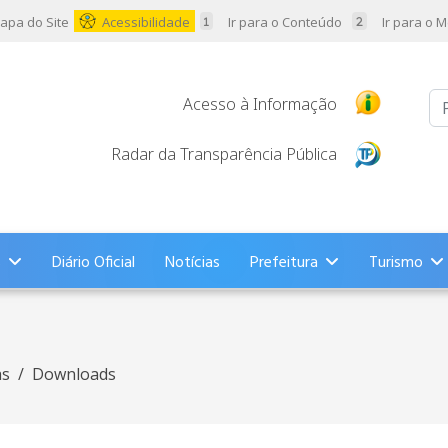
apa do Site
Acessibilidade
Ir para o Conteúdo
Ir para o 
Pr
Acesso à Informação
Radar da Transparência Pública
s
Diário Oficial
Notícias
Prefeitura
Turismo
as
Downloads