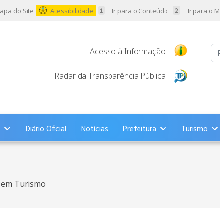
apa do Site
Acessibilidade
Ir para o Conteúdo
Ir para o 
Pr
Acesso à Informação
Radar da Transparência Pública
s
Diário Oficial
Notícias
Prefeitura
Turismo
a em Turismo