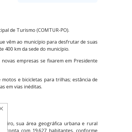
icipal de Turismo (COMTUR-PO).
ue vêm ao município para desfrutar de suas
nte 400 km da sede do município.
e novas empresas se fixarem em Presidente
otos e bicicletas para trilhas; estância de
s em vias inéditas.
×
neiro, sua área geográfica urbana e rural
0, conta com 19.627 habitantes, conforme