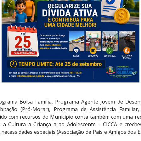
timativa do IBGE/2020. O nosso clima é Tropical quente-húm
índice de Desenvolvimento Humano Municipal (IDH) de Pres
802, graças ao crescimento no setor da educação, longevidad
município tem como base econômica a agropecuária demar
 atividade turística, novas oportunidades surgiram e como 
ios de hospedagem na cidade e um restaurante próximo a C
Prefeitura apóia aos investimentos nesta área e ainda dis
ientações e consultoria, a qual pode ser encontrada na Cas
mail
poturismo@po.mg.gov.br
 Município de Presidente Olegário são desenvolvidos os 
ograma Bolsa Família, Programa Agente Jovem de Desen
bitação (Pró-Morar), Programa de Assistência Familia
tido com recursos do Município conta também com uma red
o a Cultura a Criança a ao Adolescente – CICCA e creche
e necessidades especiais (Associação de Pais e Amigos dos