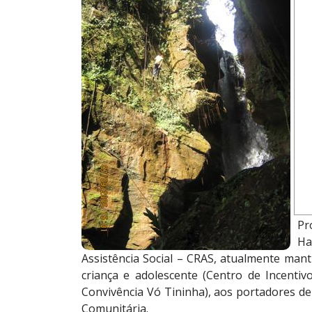
es
O 
0,
O 
da
me
A 
or
e-
No
Pr
Ha
Assistência Social – CRAS, atualmente man
criança e adolescente (Centro de Incentiv
Convivência Vó Tininha), aos portadores d
Comunitária.