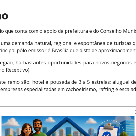
mo
io que conta com o apoio da prefeitura e do Conselho Mun
 uma demanda natural, regional e espontânea de turistas q
principal pólo emissor é Brasília que dista de aproximadame
egião, há bastantes oportunidades para novos negócios 
o Receptivo).
 ramo são: hotel e pousada de 3 a 5 estrelas; aluguel de m
empresas especializadas em cachoeirismo, rafting e escalada
o:
município de Presidente Olegário situa-se no Noroeste Mi
uivale a 3.539,00Km², e conforme dados do Censo de 200