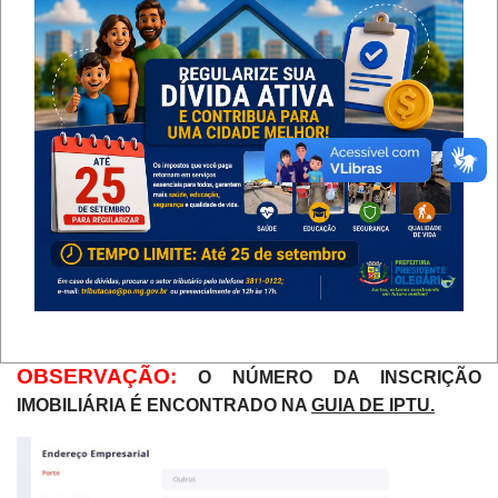
CASO O ENDEREÇO DA EMPRESA SEJA URBANO,
NO MOMENTO DE PREENCHER A
"
INSCRIÇÃO
IMOBILIÁRIA
"
NÃO
INFORMAR O ZERO (0) INICIAL
PRESENTE NA INSCRIÇÃO.
OBSERVAÇÃO:
O NÚMERO DA INSCRIÇÃO
IMOBILIÁRIA É ENCONTRADO NA
GUIA DE IPTU.