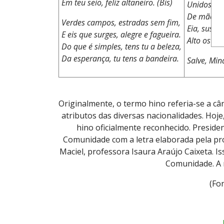
Em teu seio, feliz altaneiro. (Bis)
Unidos, po
De mãos d
Verdes campos, estradas sem fim,
Eia, sus! P
E eis que surges, alegre e fagueira.
Alto ostent
Do que é simples, tens tu a beleza,
Da esperança, tu tens a bandeira.
Salve, Mi
Originalmente, o termo hino referia-se a câ
atributos das diversas nacionalidades. Hoj
hino oficialmente reconhecido. Preside
Comunidade com a letra elaborada pela pro
Maciel, professora Isaura Araújo Caixeta. I
Comunidade. A 
(Fo