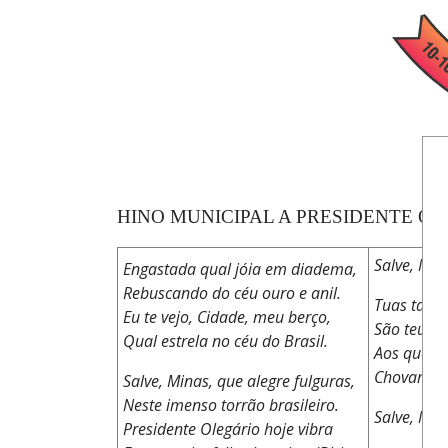
HINO MUNICIPAL A PRESIDENTE O
Salve, Mi
Engastada qual jóia em diadema,
Rebuscando do céu ouro e anil.
Tuas tarde
Eu te vejo, Cidade, meu berço,
São teus d
Qual estrela no céu do Brasil.
Aos que lu
Chovam bê
Salve, Minas, que alegre fulguras,
Neste imenso torrão brasileiro.
Salve, Mi
Presidente Olegário hoje vibra