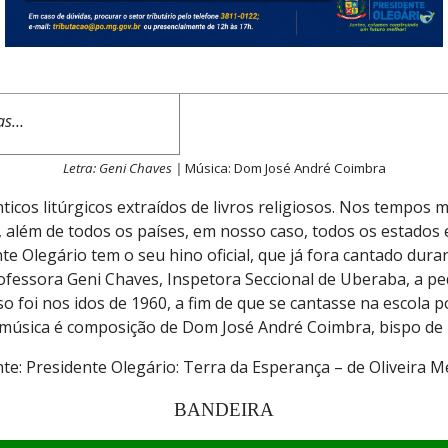
r ti trabalharemos,
adas num firme ideal.
residente Olegário.
a da glória o fanal.
nas…
Letra: Geni Chaves |
Música: Dom José André Coimbra
nticos litúrgicos extraídos de livros religiosos. Nos tempos
e, além de todos os países, em nosso caso, todos os estado
nte Olegário tem o seu hino oficial, que já fora cantado du
fessora Geni Chaves, Inspetora Seccional de Uberaba, a ped
sso foi nos idos de 1960, a fim de que se cantasse na esco
música é composição de Dom José André Coimbra, bispo de 
nte: Presidente Olegário: Terra da Esperança – de Oliveira Me
BANDEIRA