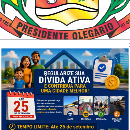
LEGÁRIO
nas…
s convidam à paz,
ias de ativo labor.
tam por ti, minha terra,
nçãos do céu do Senhor.
nas…