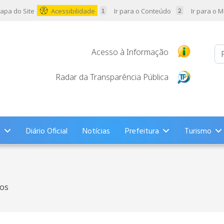
apa do Site
Acessibilidade
Ir para o Conteúdo
Ir para o 
Pr
Acesso à Informação
Radar da Transparência Pública
s
Diário Oficial
Notícias
Prefeitura
Turismo
os