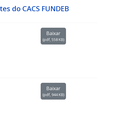
ntes do CACS FUNDEB
Baixar
(
pdf,
558 KB
)
Baixar
(
pdf,
944 KB
)