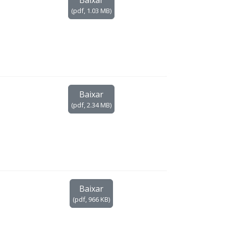
(
pdf,
1.03 MB
)
Baixar
(
pdf,
2.34 MB
)
Baixar
(
pdf,
966 KB
)