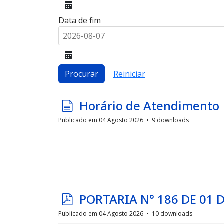
calendar
Data de fim
calendar
Procurar
Reiniciar
d
Horário de Atendimento
o
Publicado em 04 Agosto 2026
9 downloads
c
u
m
e
n
p
PORTARIA N° 186 DE 01 
t
d
Publicado em 04 Agosto 2026
10 downloads