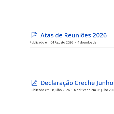
o
f
p
Atas de Reuniões 2026
d
Publicado em 04 Agosto 2026
4 downloads
f
p
Declaração Creche Junho
d
Publicado em 08 Julho 2026
Modificado em 08 Julho 20
f