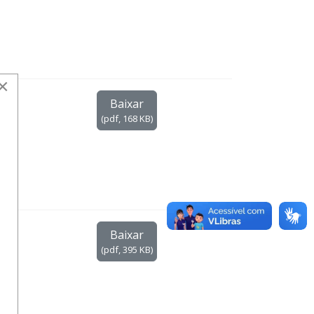
×
Baixar
(
pdf,
168 KB
)
Baixar
(
pdf,
395 KB
)