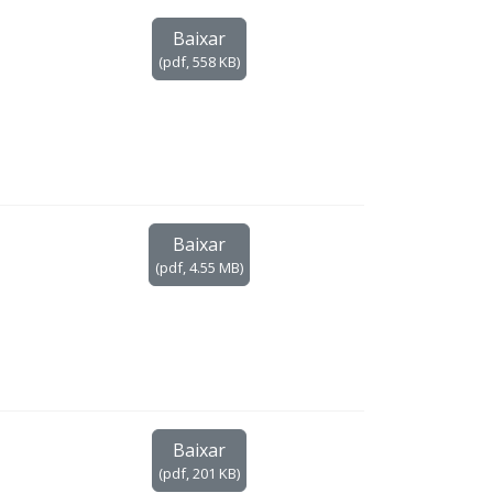
Baixar
(
pdf,
558 KB
)
Baixar
(
pdf,
4.55 MB
)
Baixar
(
pdf,
201 KB
)