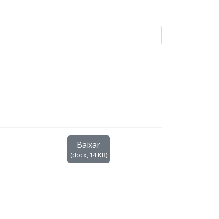
Baixar
(
docx,
14 KB
)