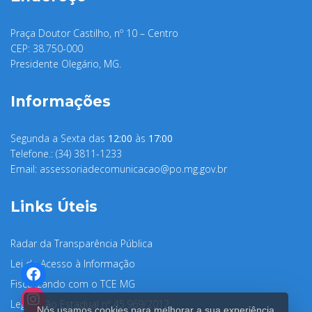
Praça Doutor Castilho, nº 10 – Centro
CEP: 38.750-000
Presidente Olegário, MG.
Informações
Segunda a Sexta das
12:00
às
17:00
Telefone.: (34) 3811-1233
Email:
assessoriadecomunicacao@po.mg.gov.br
Links Úteis
Radar da Transparência Pública
Lei de Acesso à Informação
Fiscalizando com o TCE MG
Legislação Estadual nº 45.969/2012
Nós usamos cookies para melhorar a sua experiência