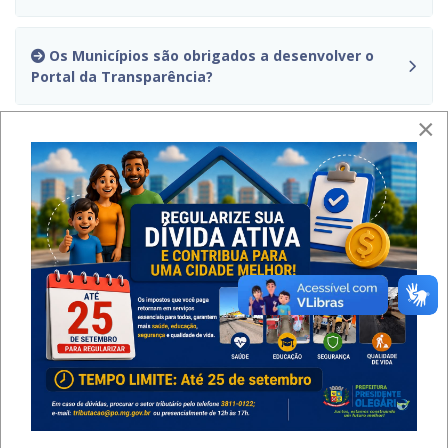
Os Municípios são obrigados a desenvolver o
Portal da Transparência?
×
O que é a Lei Geral de Proteção de Dados
Pessoais (LGPD), Lei n° 13.709/2018?
Quais as penalidades para os Municípios que
não cumprirem a Lei Complementar nº 131/2009?
Quais os dados que devem ser divulgados na
internet?
Quais os prazos para o cumprimento da LC 131?