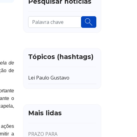
Pesquisar notícias
Pesquisar
...
Tópicos (hashtags)
ela de
ção de
Lei Paulo Gustavo
ortante
ante o
apela,
Mais lidas
 ações
PRAZO PARA
mitir a