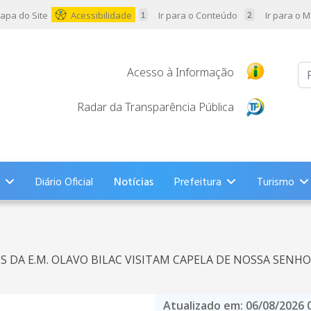
apa do Site
Acessibilidade
Ir para o Conteúdo
Ir para o 
Pr
Acesso à Informação
Radar da Transparência Pública
Diário Oficial
Notícias
Prefeitura
Turismo
 DA E.M. OLAVO BILAC VISITAM CAPELA DE NOSSA SENH
Atualizado em:
06/08/2026 