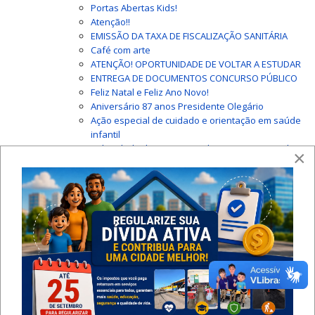
Portas Abertas Kids!
Atenção!!
EMISSÃO DA TAXA DE FISCALIZAÇÃO SANITÁRIA
Café com arte
ATENÇÃO! OPORTUNIDADE DE VOLTAR A ESTUDAR
ENTREGA DE DOCUMENTOS CONCURSO PÚBLICO
Feliz Natal e Feliz Ano Novo!
Aniversário 87 anos Presidente Olegário
Ação especial de cuidado e orientação em saúde
infantil
Solenidade de Assinatura do Termo e Posse dos
×
Convocados Concurso da Educação
Contratação 2026 - Edital n° 01/2026
ERRATA Nº 01/2026 EDITAL Nº 001/2026
Contratação 2026 - Edital n° 02/2026
Contratação 2026 - Edital n° 03/2026
ERRATA Nº 02/2026 - EDITAL Nº 03/2026
Contratação 2026 - Edital n° 04/2026
Contratação 2026 - Edital n° 05/2026
Contratação 2026 - Edital n° 06/2026
Contratação 2026 - Edital n° 07/2026
Presidente Olegário é campeã invicta da Copa